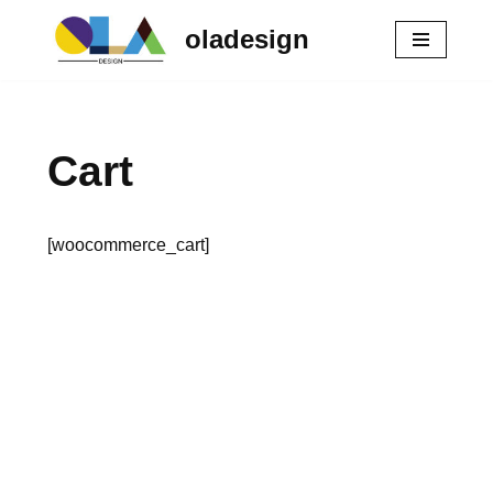
oladesign
Zum
Inhalt
springen
Cart
[woocommerce_cart]